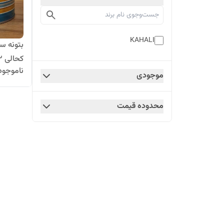
KAHALI
بتونه س
کحالی 2کیلویی KAHALI
ناموجود
موجودی
محدوده قیمت