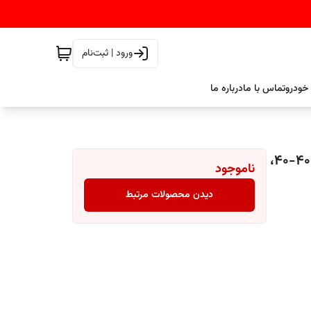
ورود | ثبت‌نام
خودرو
تماس با ما
درباره ما
کیلر و هاردنر سریع خشک باسلاک BASLAC مدل ۲۰-۵۰ و 40-40،
ناموجود
دیدن محصولات مرتبط