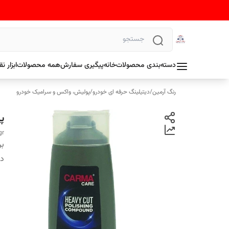
دسته‌بندی محصولات
خانه
پیگیری سفارش
همه محصولات
ابزار 
رنگ آرمین
/
دیتیلینگ حرفه ای خودرو
/
پولیش، واکس و سرامیک خودرو
پو
gr
بر
دس