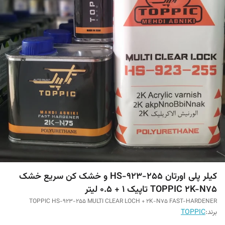
کیلر پلی اورتان HS-923-255 و خشک کن سریع خشک
TOPPIC 2K-N75 تاپیک ۱ + ۰.۵ لیتر
TOPPIC HS-923-255 MULTI CLEAR LOCH + 2K-N75 FAST-HARDENER
برند:
TOPPIC