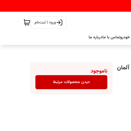
ورود | ثبت‌نام
خودرو
تماس با ما
درباره ما
C75  میپا Mipa ساخت آلمان
ناموجود
دیدن محصولات مرتبط