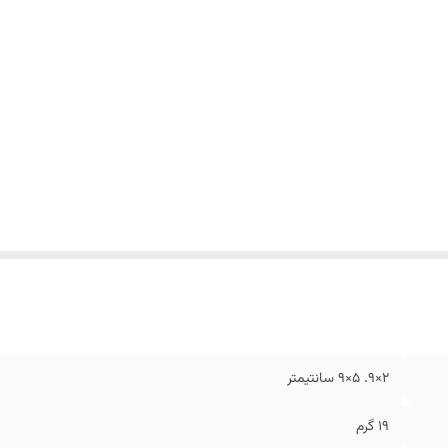
2×9. 5×9 سانتیمتر
۱۹ گرم