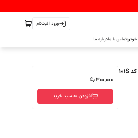
ورود | ثبت‌نام
خودرو
تماس با ما
درباره ما
قلم خشگیر بدنه ی خودرو رویال ایگل رنگ سفید جک/JAC کد 101S
300,000
افزودن به سبد خرید