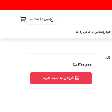
ورود | ثبت‌نام
خودرو
تماس با ما
درباره ما
ر رویال ایگل رنگ سفید خالص(EXTRA WHITE) کد
300,000
افزودن به سبد خرید