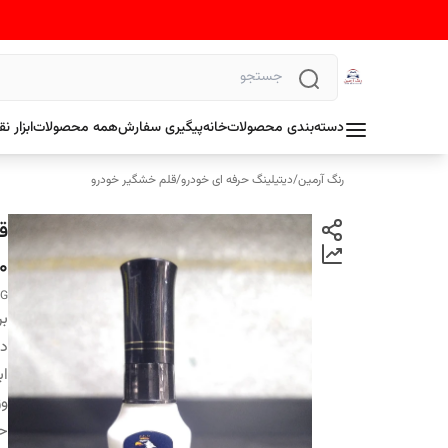
دسته‌بندی محصولات
خانه
پیگیری سفارش
همه محصولات
ابزار 
رنگ آرمین
/
دیتیلینگ حرفه ای خودرو
/
قلم خشگیر خودرو
M60 ح
NG
بر
دس
اب
وز
ح