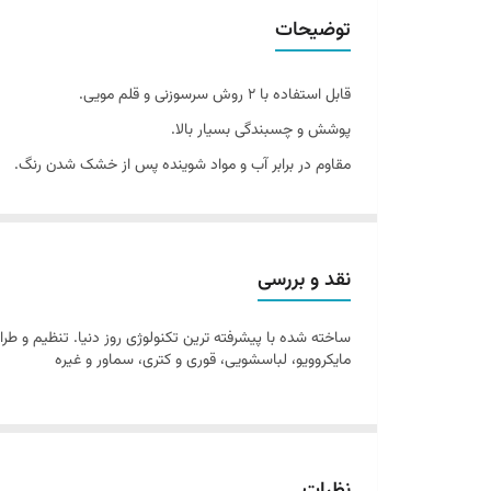
توضیحات
قابل استفاده با ۲ روش سرسوزنی و قلم مویی.
پوشش و چسبندگی بسیار بالا.
مقاوم در برابر آب و مواد شوینده پس از خشک شدن رنگ.
قابلیت پولیش کاری در محل استفاده از قلم.
خشک شدن سریع و شفافیت بالا.
موارد استفاده: خشگیر، سنگ خوردگی، ساییدگی
نقد و بررسی
انطباق مناسب با رنگ اصلی بدنه ی خودرو
تهیه شده از رنگ بر پایه ی رزین مرغوب اکریلیک(هوا خشک)
مایکروویو، لباسشویی، قوری و کتری، سماور و غیره
مقاوم در برابر سرما تا ۱۵- درجه و گرما تا ۵۰+ درجه، عوامل جوی و اشعه ی ماورای بنفش
مقاومت و سختی بالای سطح رنگ شده همراه با انعطاف بالا
مقاوم در برابر بنزین، گازوئیل و بخار آب
فاقد هر گونه مواد سمی اعم از کادمیم، سرب، کلروفلئوروکرب