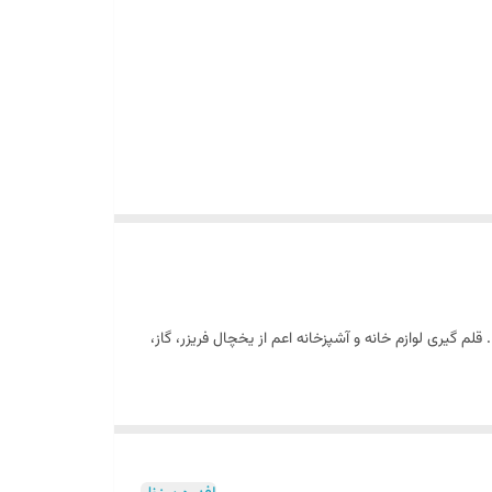
ساخته شده با پیشرفته ترین تکنولوژی روز دنیا. تنظیم و طراحی شده برای تمامی سطوح فلزی یا فایبرگلس به رنگ سفید خالص EXTRA WHITE. قلم گیری لوازم خانه و آشپزخانه اعم از یخچال فریزر، گاز،