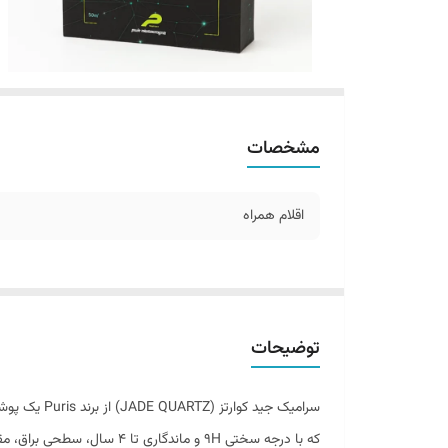
مشخصات
اقلام همراه
توضیحات
سرامیک جید کوارتز (JADE QUARTZ) از برند Puris یک پوشش حرفه‌ای نانوکریستالی برای بدنه خودرو است
که با درجه سختی 9H و ماندگاری تا ۴ سال، سطحی براق، مقاوم در برابر خش و مواد شیمیایی و محافظت کامل در برابر اشعه UV ایجاد می‌کند.