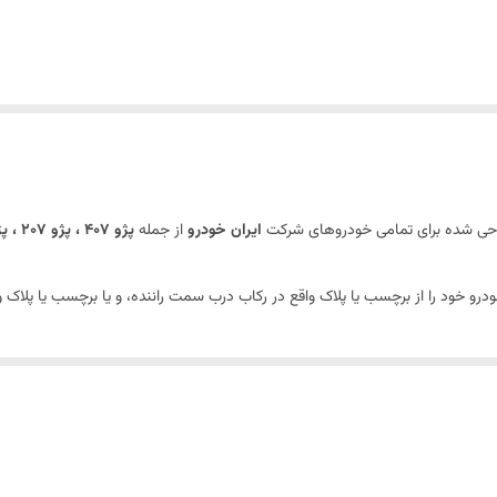
طراحی شده برای تمامی خودروهای شرکت
ایران خودرو
از جمله
پژو 407 ، پژو 207 ، پژو 206 ، پژو 405 ، پارس ، سمند ، هایما ، دنا ، سورن و….
رو خود را از برچسب یا پلاک واقع در رکاب درب سمت راننده، و یا برچسب یا پلاک و
ن، کرومات
کاب درب راننده و یا قسمت موتور خودرو پیدا نمود.