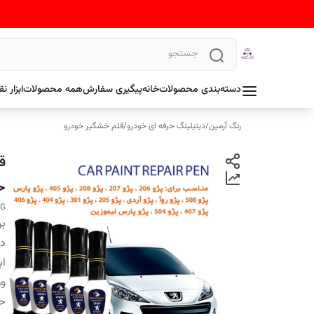
دسته‌بندی محصولات
خانه
پیگیری سفارش
همه محصولات
ابزار 
رنگ آرمین
/
دیتیلینگ حرفه ای خودرو
/
قلم خشگیر خودرو
ق
حجم
NG
بر
دس
اب
وز
ح