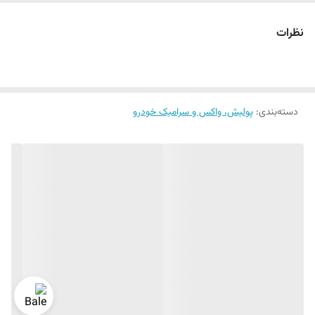
عنوان نماینده معتبر محصولات
SK Formula
در ایران، این محصولات
باکیفیت را به بازار عرضه کرده و به مشتریان امکان بهره‌مندی از پیشرفته‌ترین
نظرات
تکنولوژی‌های نانو را می‌دهد.
ویژگی‌های کلیدی محصولات SK Formula:
فناوری پیشرفته نانو:
محصولات SK Formula با استفاده از فناوری نانو،
دسته‌بندی
:
پولیش، واکس و سرامیک خودرو
محافظتی مؤثر در برابر عوامل آسیب‌زا مانند خط و خش، آلودگی و اشعه UV
فراهم می‌آورند و به خودروها درخشندگی و طول عمر بیشتری می‌بخشند.
تنوع و انتخاب گسترده:
برند SK Formula مجموعه‌ای از محصولات شامل
واکس‌ها، پولیش‌ها و تمیزکننده‌ها را ارائه می‌دهد که برای انواع نیازهای
نگهداری خودرو طراحی شده‌اند.
کیفیت و کارایی بالا:
با کیفیت ساخت ممتاز و عملکرد قابل اعتماد،
محصولات SK Formula به عنوان انتخابی حرفه‌ای برای علاقه‌مندان به
مراقبت از خودرو شناخته می‌شود.
عرضه در ایران:
محصولات
SK Formula
از طریق
نانو کار ایران
در ایران