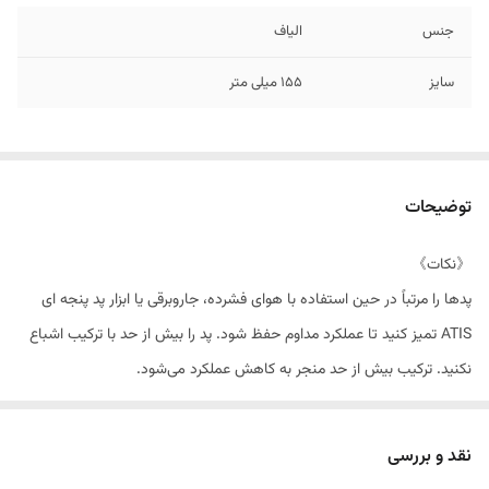
جنس
الیاف
سایز
۱۵۵ میلی متر
توضیحات
《نکات》
پدها را مرتباً در حین استفاده با هوای فشرده، جاروبرقی یا ابزار پد پنجه ای
ATIS تمیز کنید تا عملکرد مداوم حفظ شود. پد را بیش از حد با ترکیب اشباع
نکنید. ترکیب بیش از حد منجر به کاهش عملکرد می‌شود.
پس از استفاده با آب گرم و صابون ملایم تمیز کنید، خوب آبکشی کنید تا
نقد و بررسی
باقیمانده مواد از بین برود، سپس در هوای آزاد خشک کنید. از استفاده از