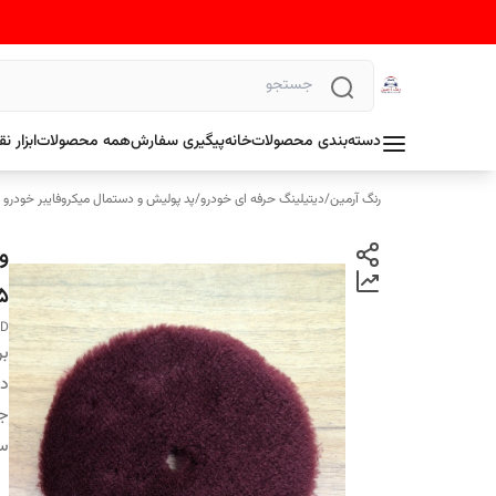
دسته‌بندی محصولات
خانه
پیگیری سفارش
همه محصولات
ابزار 
رنگ آرمین
/
دیتیلینگ حرفه ای خودرو
/
پد پولیش و دستمال میکروفایبر خودرو
۵
AD
بر
دس
ج
سا