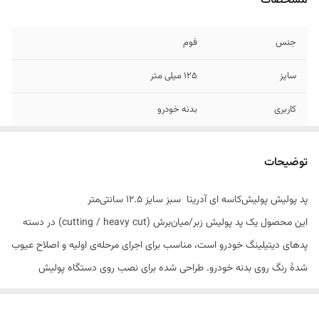
مشخصات
جنس
فوم
سایز
۱۲۵ میلی متر
کاربری
بدنه خودرو
توضیحات
پد پولیش پولیش‌کاسه ای آدرینا سبز سایز ۱۲.۵ سانتی‌متر
این محصول یک پد پولیش زبر/میان‌برش (cutting / heavy cut) در دسته
پدهای دیتیلینگ خودرو است، مناسب برای اجرای مرحله‌ی اولیه و اصلاح عیوب
شدۀ رنگ روی بدنه خودرو. طراحی شده برای نصب روی دستگاه پولیش
اوربیتال یا دوآکشن با بکینگ پد ۱۲.۵ سانتی‌متری است.
🧰 مشخصات و ویژگی‌ها