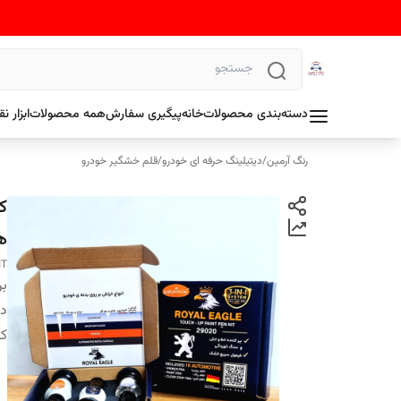
دسته‌بندی محصولات
خانه
پیگیری سفارش
همه محصولات
ابزار 
رنگ آرمین
/
دیتیلینگ حرفه ای خودرو
/
قلم خشگیر خودرو
ک
هم
IT
بر
دس
کا