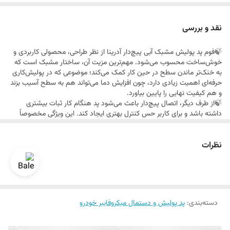
مناسب برای پرداخت و براق‌سازی
کمک به کاهش رد و هولوگرام روی سطح
نقد و بررسی
🍃فوم پد پولیش مشبک آبی پیچ‌دار آدرینا از نظر طراحی، محصولی کاربردی و
خوش‌ساخت محسوب می‌شود. مهم‌ترین مزیت آن، ساختار مشبک است که
به خنک‌تر ماندن سطح در حین کار کمک می‌کند؛ موضوعی که در پولیش‌کاری
حرفه‌ای اهمیت زیادی دارد، چون افزایش دما می‌تواند هم به سطح آسیب بزند
و هم کیفیت نهایی را پایین بیاورد.
🍃از طرف دیگر، اتصال پیچ‌دار باعث می‌شود پد هنگام کار ثبات بیشتری
داشته باشد و برای کاربر حس کنترل بهتری ایجاد کند. این ویژگی مخصوصاً
برای افرادی که با دستگاه پولیش زیاد کار می‌کنند، یک امتیاز مهم است.در
بخش عملکرد، این پد برای پرداخت نهایی و افزایش براقیت سطح گزینه
نظرات
مناسبی است و می‌تواند به کاهش خط و خش‌های بسیار سطحی کمک کند.
با این حال، مثل بسیاری از پدهای فومی، برای خط و خش‌های عمیق مناسب
نیست و بیشتر در مراحل تکمیلی و ظریف پولیش کاربرد دارد.
دسته‌بندی
:
پد پولیش و دستمال میکروفایبر خودرو