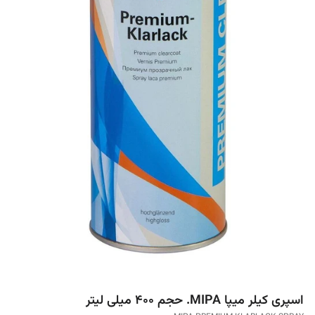
اسپری کیلر میپا MIPA. حجم 400 میلی لیتر