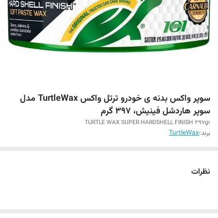
سوپر واکس بدنه ی خودرو ترتل واکس TurtleWax مدل
سوپر هاردشل فینیش، 397 گرم
TURTLE WAX SUPER HARDSHELL FINISH 397gr
برند:
TurtleWax
نظرات