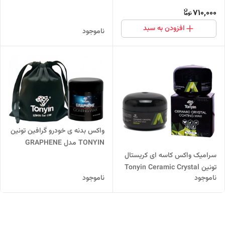
3 inches (medium cut)
inches (Heavy cut) TP25C
710,000
TP25D
افزودن به سبد
ناموجود
واکس بدنه ی خودرو گرافین تونین
TONYIN مدل GRAPHENE
COATING WAX. وزن 500 گرم
سرامیک واکس کاسه ای کریستال
تونین Tonyin Ceramic Crystal
ناموجود
ناموجود
Coating Wax